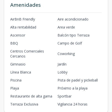
E103
Amenidades
104.52
18.36
1
2
2
-
1
2
2
1
m2
m2
AirBnB Friendly
Aire acondicionado
E301
Alta rentabilidad
Area verde
106.25
-
3
2
2
-
1
Ascensor
Balcón tipo Terraza
2
2
1
m2
m2
BBQ
Campo de Golf
E303
Centros Comerciales
Coworking
Cercanos
85.52
19.7
3
2
2
-
1
2
2
1
m2
m2
Gimnasio
Jardín
Línea Blanca
Lobby
E401
85.52
20.75
4
2
2
-
1
Piscina
Pista de padel y pickeball
2
2
1
m2
m2
Playa
Próximo a la playa
Restaurante de alta gama
Sportbar
F201
106.25
-
2
2
2
-
1
Terraza Exclusiva
Vigilancia 24 horas
2
2
1
m2
m2