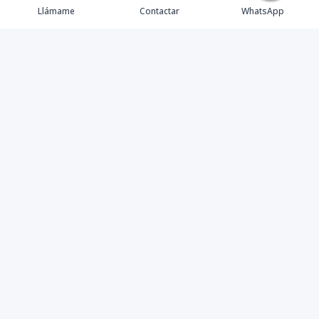
Llámame
Contactar
WhatsApp
Agencia de Bienes Raíces en Santo Domingo dedicada a
la comercialización y gestión inmobiliaria.
Contáctanos
8299950441
Info@besthouserd.com
Torre Reyna II, local 404 La Esperilla