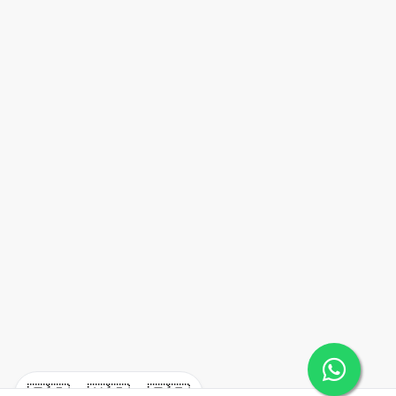
🇪🇸
🇺🇸
🇫🇷