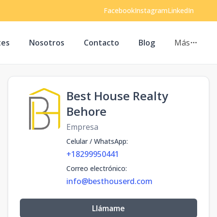
Facebook
Instagram
LinkedIn
tes
Nosotros
Contacto
Blog
Más
Best House Realty
Behore
Empresa
Celular / WhatsApp
:
+18299950441
Correo electrónico
:
info@besthouserd.com
Llámame