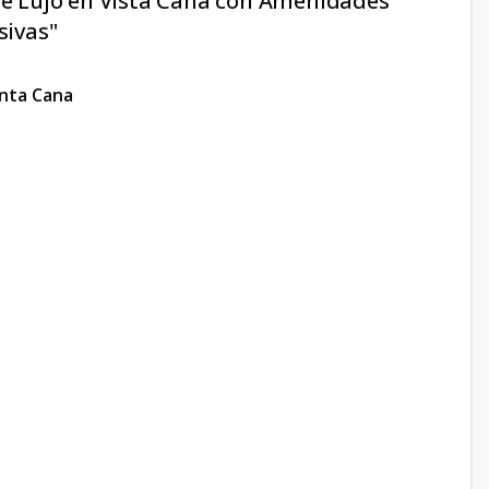
 de Lujo en Vista Cana con Amenidades
sivas"
unta Cana