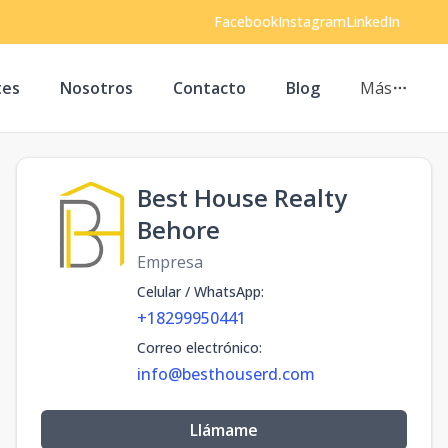
Facebook
Instagram
LinkedIn
tes
Nosotros
Contacto
Blog
Más
Best House Realty
Behore
Empresa
Celular / WhatsApp
:
+18299950441
Correo electrónico
:
info@besthouserd.com
Llámame