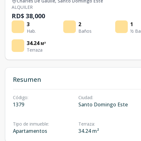
Charles De Gaulle
,
Santo Domingo Este
ALQUILER
RD$ 38,000
3
2
1
Hab.
Baños
½ Ba
34.24
M²
Terraza
Resumen
Código
:
Ciudad
:
1379
Santo Domingo Este
Tipo de inmueble
:
Terraza
:
Apartamentos
34.24 m²